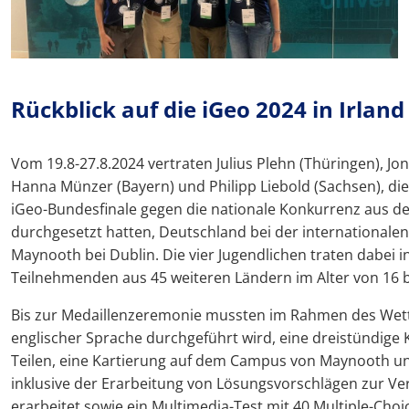
Rückblick auf die iGeo 2024 in Irland
Vom 19.8-27.8.2024 vertraten Julius Plehn (Thüringen), Jon
Hanna Münzer (Bayern) und Philipp Liebold (Sachsen), d
iGeo-Bundesfinale gegen die nationale Konkurrenz aus d
durchgesetzt hatten, Deutschland bei der internationale
Maynooth bei Dublin. Die vier Jugendlichen traten dabei 
Teilnehmenden aus 45 weiteren Ländern im Alter von 16 b
Bis zur Medaillenzeremonie mussten im Rahmen des Wettb
englischer Sprache durchgeführt wird, eine dreistündige
Teilen, eine Kartierung auf dem Campus von Maynooth u
inklusive der Erarbeitung von Lösungsvorschlägen zur V
erarbeitet sowie ein Multimedia-Test mit 40 Multiple-Choi